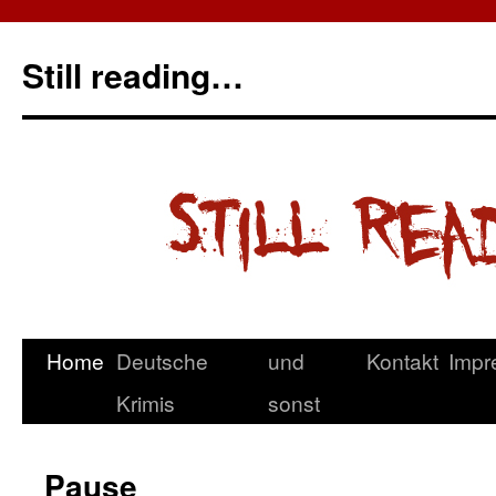
Still reading…
Home
Deutsche
und
Kontakt
Impr
Krimis
sonst
Pause