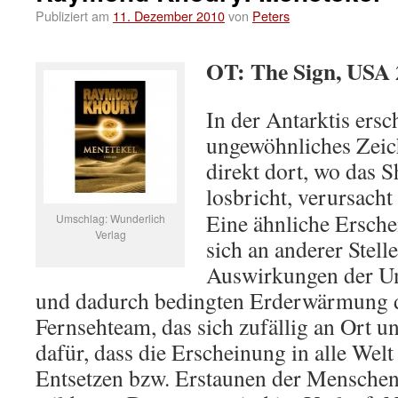
Publiziert am
11. Dezember 2010
von
Peters
OT: The Sign, USA 
In der Antarktis ersc
ungewöhnliches Zei
direkt dort, wo das S
losbricht, verursach
Eine ähnliche Ersche
Umschlag: Wunderlich
Verlag
sich an anderer Stell
Auswirkungen der U
und dadurch bedingten Erderwärmung d
Fernsehteam, das sich zufällig an Ort un
dafür, dass die Erscheinung in alle Wel
Entsetzen bzw. Erstaunen der Menschen 