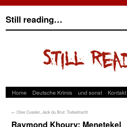
Still reading…
Home
Deutsche Krimis
und sonst
Kontakt
←
Clive Cussler, Jack du Brul: Todesfracht
Raymond Khoury: Menetekel