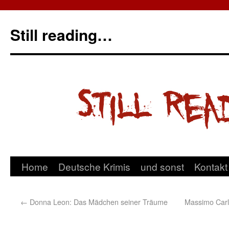
Still reading…
Home
Deutsche Krimis
und sonst
Kontakt
←
Donna Leon: Das Mädchen seiner Träume
Massimo Carl