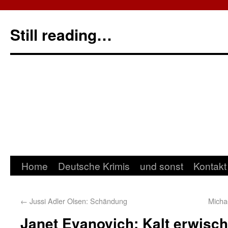
Still reading…
Home
Deutsche Krimis
und sonst
Kontakt
←
Jussi Adler Olsen: Schändung
Micha
Janet Evanovich: Kalt erwisch