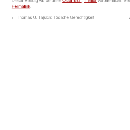
Dieser Beitrag wurde unter
Österreich
,
Thriller
veröffentlicht. S
Permalink
.
←
Thomas U. Tajsich: Tödliche Gerechtigkeit