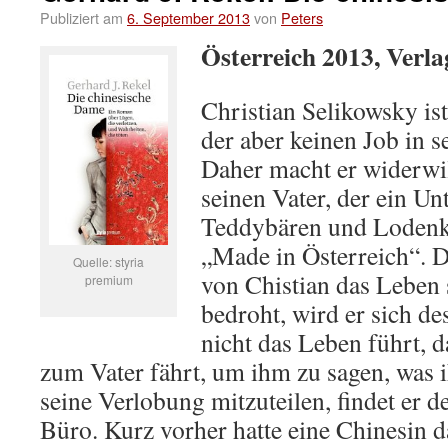
Publiziert am
6. September 2013
von
Peters
Österreich 2013, Verl
Christian Selikowsky ist
der aber keinen Job in s
Daher macht er widerwil
seinen Vater, der ein U
Teddybären und Lodenkle
„Made in Österreich“. D
Quelle: styria
von Chistian das Leben 
premium
bedroht, wird er sich de
nicht das Leben führt, d
zum Vater fährt, um ihm zu sagen, was 
seine Verlobung mitzuteilen, findet er d
Büro. Kurz vorher hatte eine Chinesin d