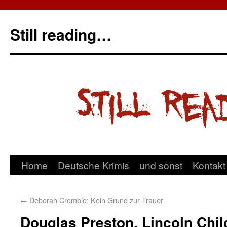
Still reading…
Home
Deutsche Krimis
und sonst
Kontakt
←
Deborah Crombie: Kein Grund zur Trauer
Douglas Preston, Lincoln Child