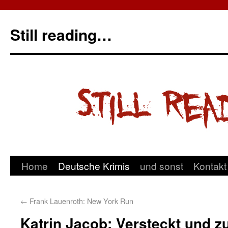
Still reading…
Home
Deutsche Krimis
und sonst
Kontakt
←
Frank Lauenroth: New York Run
Katrin Jacob: Versteckt und z