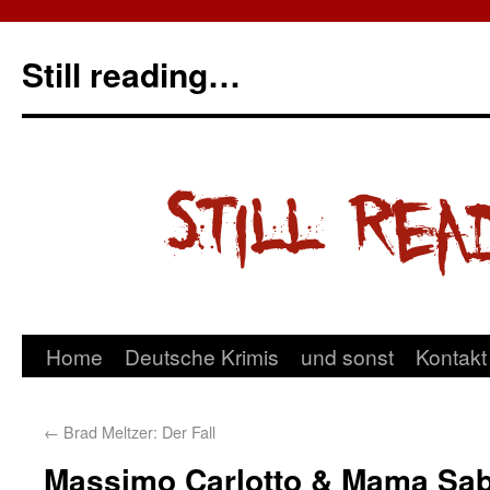
Still reading…
Home
Deutsche Krimis
und sonst
Kontakt
←
Brad Meltzer: Der Fall
Massimo Carlotto & Mama Sabo