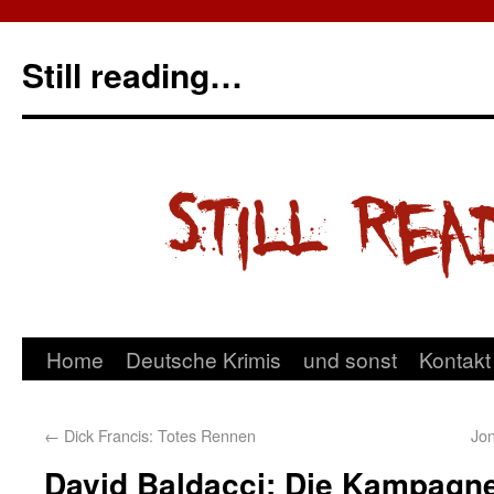
Still reading…
Home
Deutsche Krimis
und sonst
Kontakt
←
Dick Francis: Totes Rennen
Jon
David Baldacci: Die Kampagn