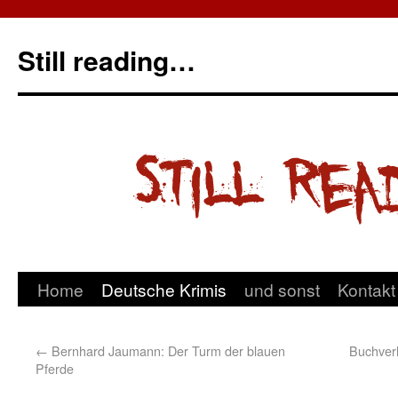
Still reading…
Home
Deutsche Krimis
und sonst
Kontakt
←
Bernhard Jaumann: Der Turm der blauen
Buchver
Pferde