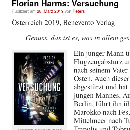
Florian Harms: Versuchung
Publiziert am
28. März 2019
von
Peters
Österreich 2019, Benevento Verlag
Genuss, das ist es, was in allem ge
Ein junger Mann üb
Flugzeugabsturz un
nach seinem Vater
Osten. Auch dieser
abgestürzt und hat
jungen Mannes, Au
Berlin, führt ihn 
Marokko nach Fes,
Mittelmeer nach Tu
Tripolis und Tobru
Copyright: Benevento Verlag