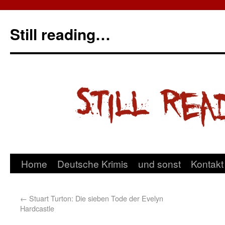
Still reading…
Home
Deutsche Krimis
und sonst
Kontakt
←
Stuart Turton: Die sieben Tode der Evelyn
Hardcastle