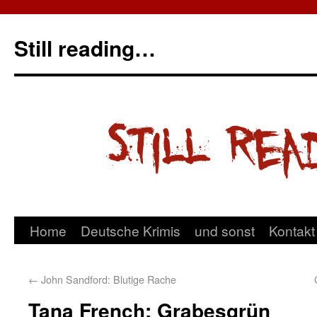
Still reading…
Home
Deutsche Krimis
und sonst
Kontakt
←
John Sandford: Blutige Rache
Tana French: Grabesgrün