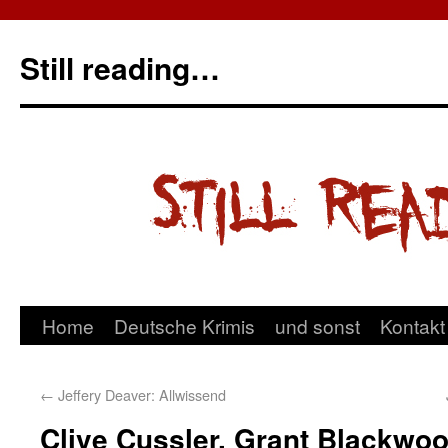
Still reading…
Home
Deutsche Krimis
und sonst
Kontakt
←
Jeffery Deaver: Allwissend
Clive Cussler, Grant Blackwo