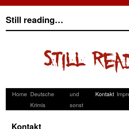
Still reading…
Home
Deutsche
und
Kontakt
Impr
Krimis
sonst
Kontakt