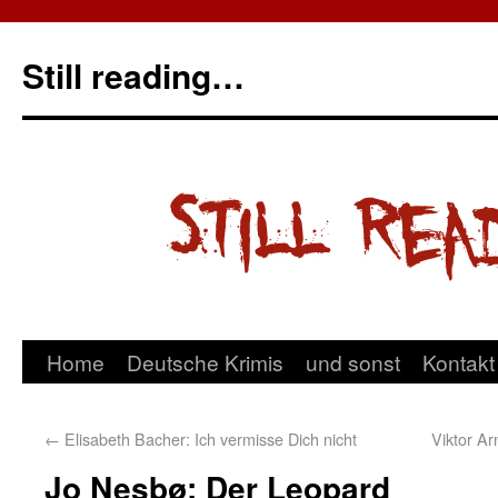
Still reading…
Home
Deutsche Krimis
und sonst
Kontakt
←
Elisabeth Bacher: Ich vermisse Dich nicht
Viktor A
Jo Nesbø: Der Leopard