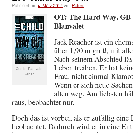
Publiziert am
4. März 2012
von
Peters
OT: The Hard Way, GB 2
Blanvalet
Jack Reacher ist ein ehema
über 1,90 m groß, mit all
Nach seinem Abschied läss
Leben treiben. Er hat ke
Quelle: Blanvalet
Frau, nicht einmal Klamo
Verlag
Wenn er sich neue Sachen k
alten weg. Am liebsten häl
raus, beobachtet nur.
Doch das ist vorbei, als er zufällig ein
beobachtet. Dadurch wird er in eine En