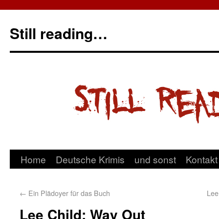
Still reading…
Home
Deutsche Krimis
und sonst
Kontakt
←
Ein Plädoyer für das Buch
Lee
Lee Child: Way Out