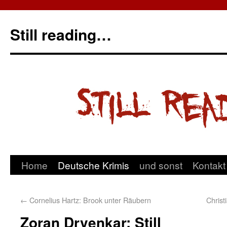
Still reading…
Home
Deutsche Krimis
und sonst
Kontakt
←
Cornelius Hartz: Brook unter Räubern
Christ
Zoran Drvenkar: Still