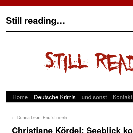
Still reading…
Home
Deutsche Krimis
und sonst
Kontakt
←
Donna Leon: Endlich mein
Christiane Kördel: Seeblick ko