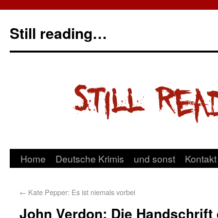
Still reading…
Home
Deutsche Krimis
und sonst
Kontakt
←
Kate Pepper: Es ist niemals vorbei
John Verdon: Die Handschrift