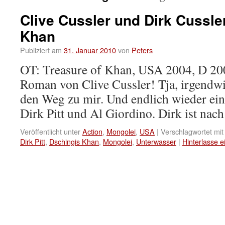
Clive Cussler und Dirk Cussle
Khan
Publiziert am
31. Januar 2010
von
Peters
OT: Treasure of Khan, USA 2004, D 20
Roman von Clive Cussler! Tja, irgendwi
den Weg zu mir. Und endlich wieder ein
Dirk Pitt und Al Giordino. Dirk ist na
Veröffentlicht unter
Action
,
Mongolei
,
USA
|
Verschlagwortet mit
Dirk Pitt
,
Dschingis Khan
,
Mongolei
,
Unterwasser
|
Hinterlasse 