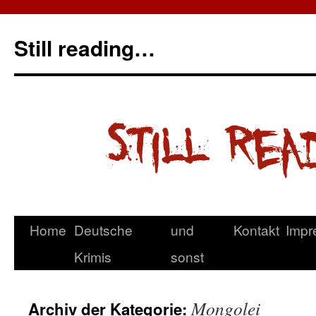
Still reading…
Home
Deutsche
und
Kontakt
Impr
Krimis
sonst
Mongolei
Archiv der Kategorie: