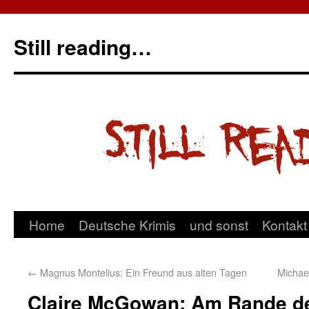
Still reading…
Home
Deutsche Krimis
und sonst
Kontakt
←
Magnus Montelius: Ein Freund aus alten Tagen
Michae
Claire McGowan: Am Rande d