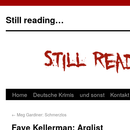
Still reading…
Home
Deutsche Krimis
und sonst
Kontakt
←
Meg Gardiner: Schmerzlos
Faye Kellerman: Arglist