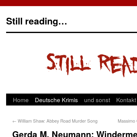
Still reading…
Home
Deutsche Krimis
und sonst
Kontakt
←
William Shaw: Abbey Road Murder Song
Massimo C
Gerda M. Neumann: Winderme