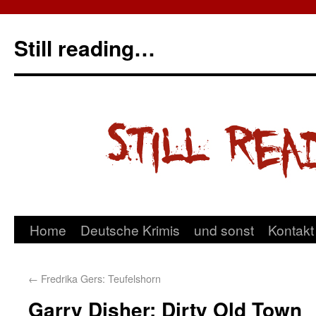
Still reading…
Home
Deutsche Krimis
und sonst
Kontakt
←
Fredrika Gers: Teufelshorn
Garry Disher: Dirty Old Town