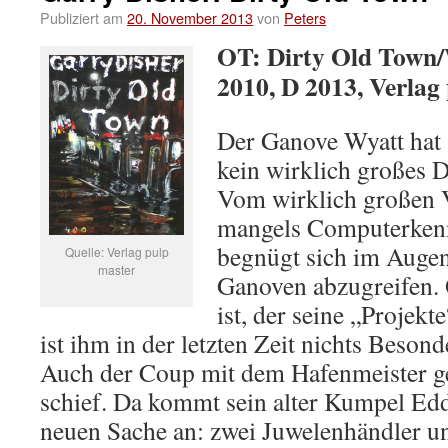
Publiziert am
20. November 2013
von
Peters
OT: Dirty Old Town/
2010, D 2013, Verlag
Der Ganove Wyatt hat 
kein wirklich großes 
Vom wirklich großen V
mangels Computerkenn
begnügt sich im Augen
Quelle: Verlag pulp
master
Ganoven abzugreifen.
ist, der seine „Projekt
ist ihm in der letzten Zeit nichts Beson
Auch der Coup mit dem Hafenmeister g
schief. Da kommt sein alter Kumpel Edd
neuen Sache an: zwei Juwelenhändler un