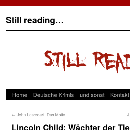
Still reading…
Home
Deutsche Krimis
und sonst
Kontakt
←
John Lescroart: Das Motiv
J
Lincoln Child: Wächter der Tie