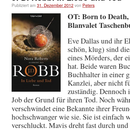
Publiziert am
31. Dezember 2012
von
Peters
OT: Born to Death,
Blanvalet Taschenb
Eve Dallas und ihr 
schön, klug) sind di
eines Mörders, der 
hat. Beide waren Bu
Buchhalter in einer 
Kanzlei, aber nicht 
zuständig. Dennoch is
Job der Grund für ihren Tod.
Noch währe
verschwindet eine Bekannte ihrer Freu
hochschwanger wie sie. Sie ist einfach
verschluckt. Mavis dreht fast durch und