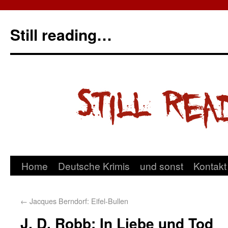
Still reading…
Home
Deutsche Krimis
und sonst
Kontakt
←
Jacques Berndorf: Eifel-Bullen
J. D. Robb: In Liebe und Tod