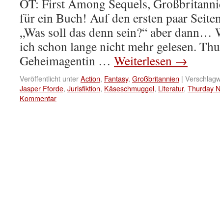
OT: First Among Sequels, Großbritann
für ein Buch! Auf den ersten paar Seite
„Was soll das denn sein?“ aber dann…
ich schon lange nicht mehr gelesen. Thu
Geheimagentin …
Weiterlesen
→
Veröffentlicht unter
Action
,
Fantasy
,
Großbritannien
|
Verschlagw
Jasper Fforde
,
Jurisfiktion
,
Käseschmuggel
,
Literatur
,
Thurday N
Kommentar