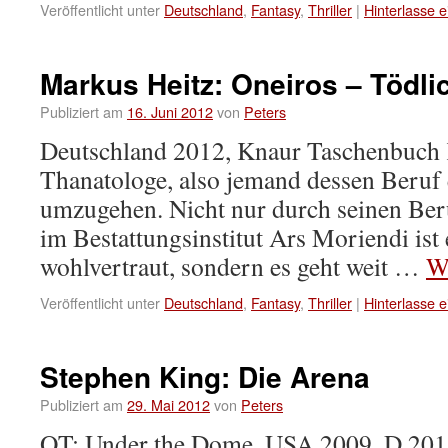
Veröffentlicht unter
Deutschland
,
Fantasy
,
Thriller
|
Hinterlasse 
Markus Heitz: Oneiros – Tödli
Publiziert am
16. Juni 2012
von
Peters
Deutschland 2012, Knaur Taschenbuch K
Thanatologe, also jemand dessen Beruf 
umzugehen. Nicht nur durch seinen Ber
im Bestattungsinstitut Ars Moriendi ist
wohlvertraut, sondern es geht weit …
W
Veröffentlicht unter
Deutschland
,
Fantasy
,
Thriller
|
Hinterlasse 
Stephen King: Die Arena
Publiziert am
29. Mai 2012
von
Peters
OT: Under the Dome, USA 2009, D 2011