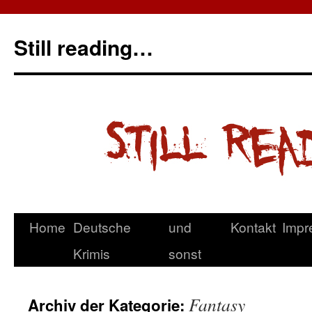
Still reading…
Home
Deutsche
und
Kontakt
Impr
Krimis
sonst
Fantasy
Archiv der Kategorie: