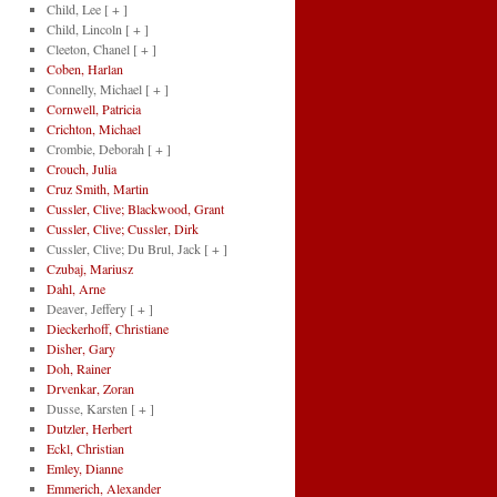
Child, Lee
[ + ]
Child, Lincoln
[ + ]
Cleeton, Chanel
[ + ]
Coben, Harlan
Connelly, Michael
[ + ]
Cornwell, Patricia
Crichton, Michael
Crombie, Deborah
[ + ]
Crouch, Julia
Cruz Smith, Martin
Cussler, Clive; Blackwood, Grant
Cussler, Clive; Cussler, Dirk
Cussler, Clive; Du Brul, Jack
[ + ]
Czubaj, Mariusz
Dahl, Arne
Deaver, Jeffery
[ + ]
Dieckerhoff, Christiane
Disher, Gary
Doh, Rainer
Drvenkar, Zoran
Dusse, Karsten
[ + ]
Dutzler, Herbert
Eckl, Christian
Emley, Dianne
Emmerich, Alexander