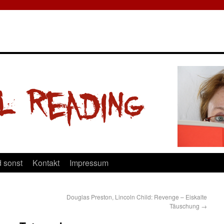
 sonst
Kontakt
Impressum
Douglas Preston, Lincoln Child: Revenge – Eiskalte
Täuschung
→