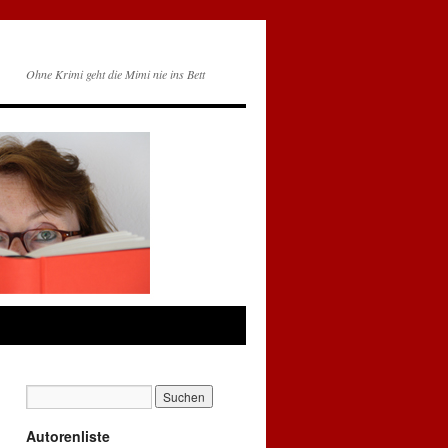
Ohne Krimi geht die Mimi nie ins Bett
Autorenliste