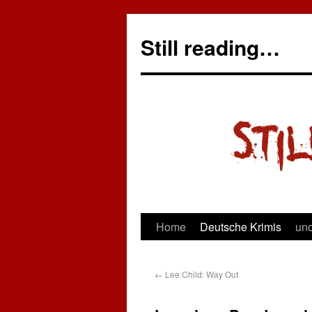
Still reading…
Home
Deutsche Krimis
und
←
Lee Child: Way Out