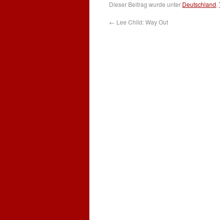
Dieser Beitrag wurde unter
Deutschland
,
←
Lee Child: Way Out