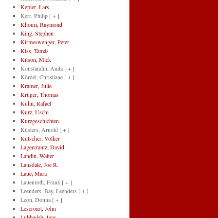
Kepler, Lars
Kerr, Philip
[ + ]
Khouri, Raymond
King, Stephen
Kirmeswenger, Peter
Kiss, Tamás
Kitson, Mick
Konstandin, Anita
[ + ]
Kördel, Christiane
[ + ]
Kramer, Julie
Krüger, Thomas
Kühn, Rafael
Kurz, Uschi
Kurzgeschichten
Küsters, Arnold
[ + ]
Kutscher, Volker
Lagercrantz, David
Landin, Walter
Lansdale, Joe R.
Laue, Mara
Lauenroth, Frank
[ + ]
Leenders, Bay, Leenders
[ + ]
Leon, Donna
[ + ]
Lescroart, John
Lubbadeh, Jens