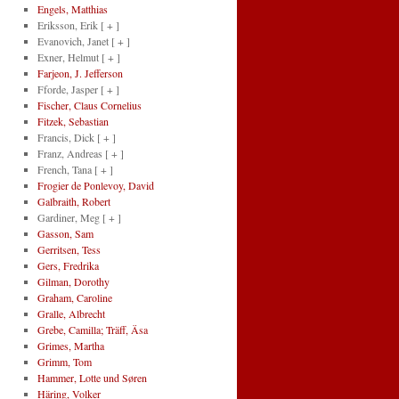
Engels, Matthias
Eriksson, Erik
[ + ]
Evanovich, Janet
[ + ]
Exner, Helmut
[ + ]
Farjeon, J. Jefferson
Fforde, Jasper
[ + ]
Fischer, Claus Cornelius
Fitzek, Sebastian
Francis, Dick
[ + ]
Franz, Andreas
[ + ]
French, Tana
[ + ]
Frogier de Ponlevoy, David
Galbraith, Robert
Gardiner, Meg
[ + ]
Gasson, Sam
Gerritsen, Tess
Gers, Fredrika
Gilman, Dorothy
Graham, Caroline
Gralle, Albrecht
Grebe, Camilla; Träff, Äsa
Grimes, Martha
Grimm, Tom
Hammer, Lotte und Søren
Häring, Volker