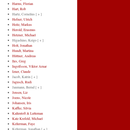
Harms, Florian
Hart, Rob
Hartz, Cornelius
[ + ]
Hefner, Ulrich
Heitz, Markus
Herold, Erasmus
Hetzner, Michael
Higashino, Keigo
[ + ]
Holt, Jonathan
Hundt, Martina
Hüttner, Andreas
Iles, Greg
Ingolfsson, Viktor Arnar
Izner, Claude
Jacob, Katrin
[ + ]
Jagusch, Rudi
Jaumann, Bernd
[ + ]
Jensen, Liz
Joens, Nicole
Johansen, Iris
Kaffke, Silvia
Kallentoft & Lutteman
Katz Krefeld, Michael
Kellerman, Faye
Kellerman, Jonathan
[ + ]