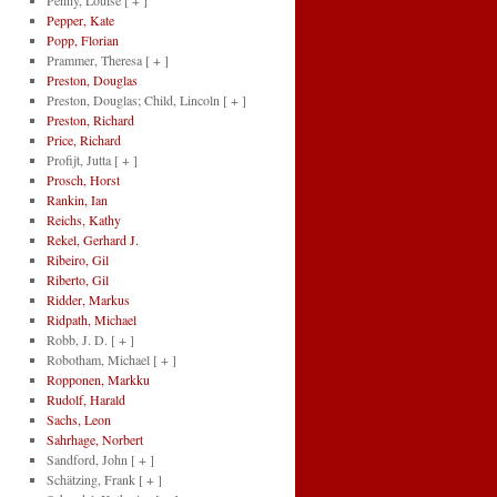
Penny, Louise
[ + ]
Pepper, Kate
Popp, Florian
Prammer, Theresa
[ + ]
Preston, Douglas
Preston, Douglas; Child, Lincoln
[ + ]
Preston, Richard
Price, Richard
Profijt, Jutta
[ + ]
Prosch, Horst
Rankin, Ian
Reichs, Kathy
Rekel, Gerhard J.
Ribeiro, Gil
Riberto, Gil
Ridder, Markus
Ridpath, Michael
Robb, J. D.
[ + ]
Robotham, Michael
[ + ]
Ropponen, Markku
Rudolf, Harald
Sachs, Leon
Sahrhage, Norbert
Sandford, John
[ + ]
Schätzing, Frank
[ + ]