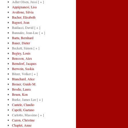
Adler Olsen, Jussi
[ + ]
Appignanesi, Lisa
Avallone, Silvia
Bacher, Elisabeth
Bagnol, Jean
Baldacci, David
[ + ]
Bannalec, Jean-Luc
[ + ]
Barta, Bernhard
Bauer, Dieter
Beckett, Simon
[ + ]
Begley, Louis
Bensson, Alex
Berndorf, Jacques
Berwein, Saskia
Bitzer, Volker
[ + ]
Blanchard, Alice
Breuer, Guido M.
Brodie, Laura
Bruen, Ken
Burke, James Lee
[ + ]
Cantele, Claudio
Capelli, Gaetano
Carlotto, Massimo
[ + ]
Cazon, Christine
Chaplet, Anne