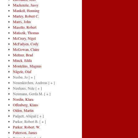
Mackenzie, Jassy
Mankell, Henning
Marley, Robert C.
Marrs, John
Masello, Robert
Matiszik, Thomas
McCrery, Nigel
McFadyen, Cody
McGowan, Claire
Meltzer, Brad
Minck, Edda
Montelius, Magnus
Nägele, Olaf
Nesbø, Jo
[ + ]
Neuenkirchen, Andreas
[ + ]
Neuhaus, Nele
[ + ]
Neumann, Gerda M.
[ + ]
Nordin, Klara
Offenberg, Klaus
Olden, Martin
Padgett, Abigail
[ + ]
Parker, Robert B.
[ + ]
Parker, Robert. W.
Patterson, James