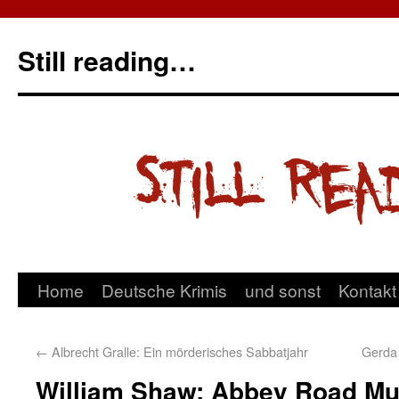
Still reading…
Home
Deutsche Krimis
und sonst
Kontakt
←
Albrecht Gralle: Ein mörderisches Sabbatjahr
Gerda
William Shaw: Abbey Road Mu