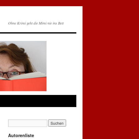
Ohne Krimi geht die Mimi nie ins Bett
Autorenliste