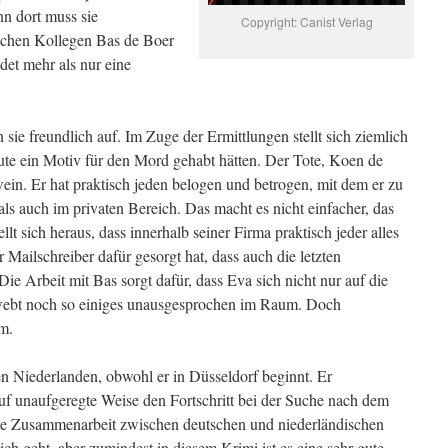
nn dort muss sie
Copyright: Canist Verlag
ischen Kollegen Bas de Boer
det mehr als nur eine
ie freundlich auf. Im Zuge der Ermittlungen stellt sich ziemlich
ute ein Motiv für den Mord gehabt hätten. Der Tote, Koen de
ein. Er hat praktisch jeden belogen und betrogen, mit dem er zu
als auch im privaten Bereich. Das macht es nicht einfacher, das
llt sich heraus, dass innerhalb seiner Firma praktisch jeder alles
ailschreiber dafür gesorgt hat, dass auch die letzten
 Arbeit mit Bas sorgt dafür, dass Eva sich nicht nur auf die
webt noch so einiges unausgesprochen im Raum. Doch
am.
en Niederlanden, obwohl er in Düsseldorf beginnt. Er
auf unaufgeregte Weise den Fortschritt bei der Suche nach dem
die Zusammenarbeit zwischen deutschen und niederländischen
ich geht, aber zumindest in diesem Krimi ist es eine sehr gute