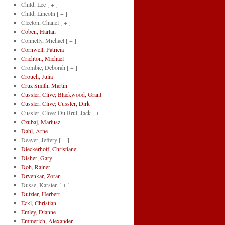
Child, Lee
[ + ]
Child, Lincoln
[ + ]
Cleeton, Chanel
[ + ]
Coben, Harlan
Connelly, Michael
[ + ]
Cornwell, Patricia
Crichton, Michael
Crombie, Deborah
[ + ]
Crouch, Julia
Cruz Smith, Martin
Cussler, Clive; Blackwood, Grant
Cussler, Clive; Cussler, Dirk
Cussler, Clive; Du Brul, Jack
[ + ]
Czubaj, Mariusz
Dahl, Arne
Deaver, Jeffery
[ + ]
Dieckerhoff, Christiane
Disher, Gary
Doh, Rainer
Drvenkar, Zoran
Dusse, Karsten
[ + ]
Dutzler, Herbert
Eckl, Christian
Emley, Dianne
Emmerich, Alexander