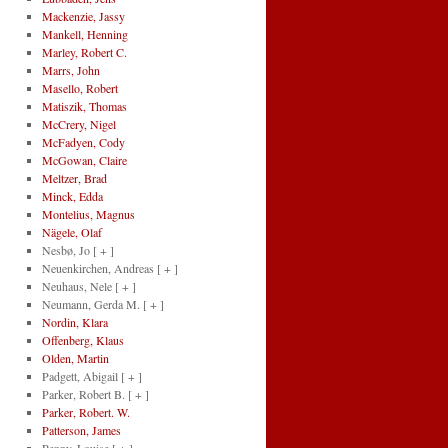
Mackenzie, Jassy
Mankell, Henning
Marley, Robert C.
Marrs, John
Masello, Robert
Matiszik, Thomas
McCrery, Nigel
McFadyen, Cody
McGowan, Claire
Meltzer, Brad
Minck, Edda
Montelius, Magnus
Nägele, Olaf
Nesbø, Jo
[ + ]
Neuenkirchen, Andreas
[ + ]
Neuhaus, Nele
[ + ]
Neumann, Gerda M.
[ + ]
Nordin, Klara
Offenberg, Klaus
Olden, Martin
Padgett, Abigail
[ + ]
Parker, Robert B.
[ + ]
Parker, Robert. W.
Patterson, James