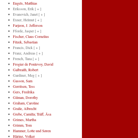
Engels, Matthias
Eriksson, Erik
[ + ]
Evanovich, Janet
[ + ]
Exner, Helmut
[ + ]
Farjeon, J. Jefferson
Fforde, Jasper
[ + ]
Fischer, Claus Cornelius
Fitzek, Sebastian
Francis, Dick
[ + ]
Franz, Andreas
[ + ]
French, Tana
[ + ]
Frogier de Ponlevoy, David
Galbraith, Robert
Gardiner, Meg
[ + ]
Gasson, Sam
Gerritsen, Tess
Gers, Fredrika
Gilman, Dorothy
Graham, Caroline
Gralle, Albrecht
Grebe, Camilla; Träff, Äsa
Grimes, Martha
Grimm, Tom
Hammer, Lotte und Søren
Häring, Volker