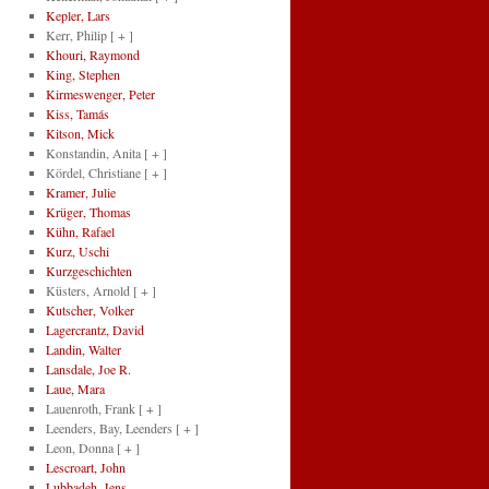
Kepler, Lars
Kerr, Philip
[ + ]
Khouri, Raymond
King, Stephen
Kirmeswenger, Peter
Kiss, Tamás
Kitson, Mick
Konstandin, Anita
[ + ]
Kördel, Christiane
[ + ]
Kramer, Julie
Krüger, Thomas
Kühn, Rafael
Kurz, Uschi
Kurzgeschichten
Küsters, Arnold
[ + ]
Kutscher, Volker
Lagercrantz, David
Landin, Walter
Lansdale, Joe R.
Laue, Mara
Lauenroth, Frank
[ + ]
Leenders, Bay, Leenders
[ + ]
Leon, Donna
[ + ]
Lescroart, John
Lubbadeh, Jens