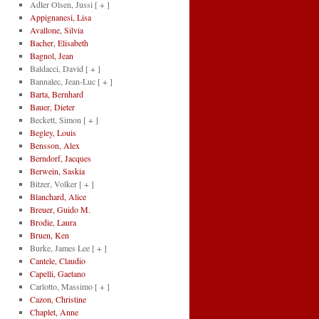
Adler Olsen, Jussi
[ + ]
Appignanesi, Lisa
Avallone, Silvia
Bacher, Elisabeth
Bagnol, Jean
Baldacci, David
[ + ]
Bannalec, Jean-Luc
[ + ]
Barta, Bernhard
Bauer, Dieter
Beckett, Simon
[ + ]
Begley, Louis
Bensson, Alex
Berndorf, Jacques
Berwein, Saskia
Bitzer, Volker
[ + ]
Blanchard, Alice
Breuer, Guido M.
Brodie, Laura
Bruen, Ken
Burke, James Lee
[ + ]
Cantele, Claudio
Capelli, Gaetano
Carlotto, Massimo
[ + ]
Cazon, Christine
Chaplet, Anne