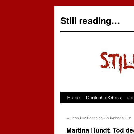
Still reading…
Home
Deutsche Krimis
und
←
Jean-Luc Bannelec: Bretonische Flut
Martina Hundt: Tod d