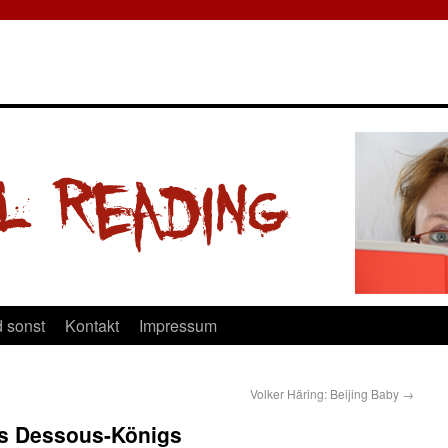
 sonst
Kontakt
Impressum
Volker Häring: Beijing Baby
→
es Dessous-Königs