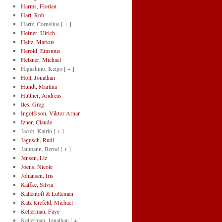
Harms, Florian
Hart, Rob
Hartz, Cornelius
[ + ]
Hefner, Ulrich
Heitz, Markus
Herold, Erasmus
Hetzner, Michael
Higashino, Keigo
[ + ]
Holt, Jonathan
Hundt, Martina
Hüttner, Andreas
Iles, Greg
Ingolfsson, Viktor Arnar
Izner, Claude
Jacob, Katrin
[ + ]
Jagusch, Rudi
Jaumann, Bernd
[ + ]
Jensen, Liz
Joens, Nicole
Johansen, Iris
Kaffke, Silvia
Kallentoft & Lutteman
Katz Krefeld, Michael
Kellerman, Faye
Kellerman, Jonathan
[ + ]