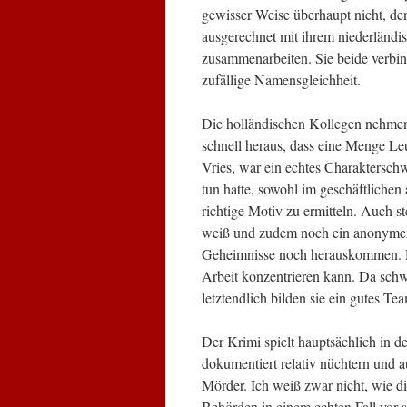
gewisser Weise überhaupt nicht, de
ausgerechnet mit ihrem niederländ
zusammenarbeiten. Sie beide verbin
zufällige Namensgleichheit.
Die holländischen Kollegen nehmen s
schnell heraus, dass eine Menge Le
Vries, war ein echtes Charakterschw
tun hatte, sowohl im geschäftlichen 
richtige Motiv zu ermitteln. Auch ste
weiß und zudem noch ein anonymer M
Geheimnisse noch herauskommen. Die
Arbeit konzentrieren kann. Da sch
letztendlich bilden sie ein gutes Te
Der Krimi spielt hauptsächlich in d
dokumentiert relativ nüchtern und 
Mörder. Ich weiß zwar nicht, wie 
Behörden in einem echten Fall vor s