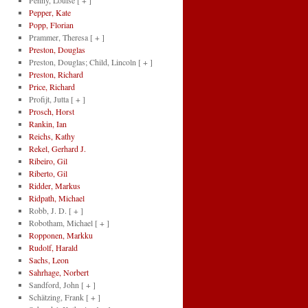
Penny, Louise
[ + ]
Pepper, Kate
Popp, Florian
Prammer, Theresa
[ + ]
Preston, Douglas
Preston, Douglas; Child, Lincoln
[ + ]
Preston, Richard
Price, Richard
Profijt, Jutta
[ + ]
Prosch, Horst
Rankin, Ian
Reichs, Kathy
Rekel, Gerhard J.
Ribeiro, Gil
Riberto, Gil
Ridder, Markus
Ridpath, Michael
Robb, J. D.
[ + ]
Robotham, Michael
[ + ]
Ropponen, Markku
Rudolf, Harald
Sachs, Leon
Sahrhage, Norbert
Sandford, John
[ + ]
Schätzing, Frank
[ + ]