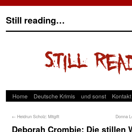
Still reading…
Home
Deutsche Krimis
und sonst
Kontakt
←
Heidrun Scholz: Mitgift
Donna L
Deborah Crombie: Die stillen