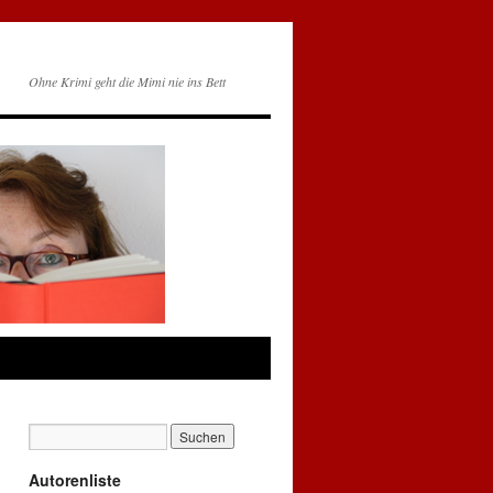
Ohne Krimi geht die Mimi nie ins Bett
Autorenliste