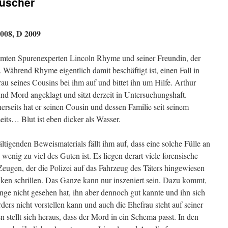
äuscher
008, D 2009
ähmten Spurenexperten Lincoln Rhyme und seiner Freundin, der
. Während Rhyme eigentlich damit beschäftigt ist, einen Fall in
rau seines Cousins bei ihm auf und bittet ihn um Hilfe. Arthur
d Mord angeklagt und sitzt derzeit in Untersuchungshaft.
nerseits hat er seinen Cousin und dessen Familie seit seinem
eits… Blut ist eben dicker als Wasser.
tigenden Beweismaterials fällt ihm auf, dass eine solche Fülle an
wenig zu viel des Guten ist. Es liegen derart viele forensische
eugen, der die Polizei auf das Fahrzeug des Täters hingewiesen
cken schrillen. Das Ganze kann nur inszeniert sein. Dazu kommt,
ange nicht gesehen hat, ihn aber dennoch gut kannte und ihn sich
ders nicht vorstellen kann und auch die Ehefrau steht auf seiner
stellt sich heraus, dass der Mord in ein Schema passt. In den