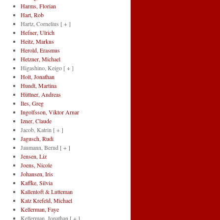
Harms, Florian
Hart, Rob
Hartz, Cornelius
[ + ]
Hefner, Ulrich
Heitz, Markus
Herold, Erasmus
Hetzner, Michael
Higashino, Keigo
[ + ]
Holt, Jonathan
Hundt, Martina
Hüttner, Andreas
Iles, Greg
Ingolfsson, Viktor Arnar
Izner, Claude
Jacob, Katrin
[ + ]
Jagusch, Rudi
Jaumann, Bernd
[ + ]
Jensen, Liz
Joens, Nicole
Johansen, Iris
Kaffke, Silvia
Kallentoft & Lutteman
Katz Krefeld, Michael
Kellerman, Faye
Kellerman, Jonathan
[ + ]