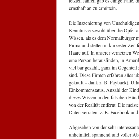
letzten Jahren gab es einige Fälle,
ernsthaft an zu ermitteln.
Die Inszenierung von Unschuldigen a
Kenntnisse sowohl über die Opfer a
Wissen, als es dem Normalbürger mö
Firma und stellen in kürzester Zeit 
Haare auf. In unserer vernetzten We
eine Person herausfinden, in Amerika
viel bar gezahlt, ganz im Gegentei
sind. Diese Firmen erfahren alles 
gekauft – dank z. B. Payback), Ur
Einkommenstatus, Anzahl der Kinde
dieses Wissen in den falschen Hände
von der Realität entfernt. Die mei
Daten verraten, z. B. Facebook und
Abgesehen von der sehr interessante
unheimlich spannend und voller Ab