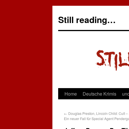
Still reading…
Home
Deutsche Krimis
und
←
Douglas Preston, Lincoln Child: Cult – 
Ein neuer Fall für Special Agent Penderg