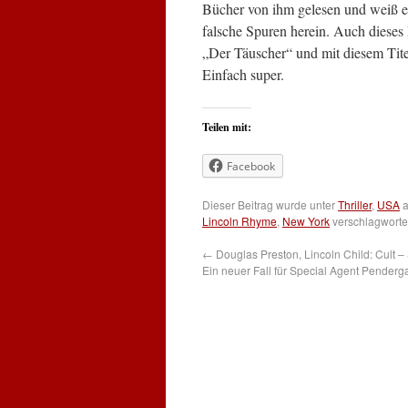
Bücher von ihm gelesen und weiß eig
falsche Spuren herein. Auch dieses
„Der Täuscher“ und mit diesem Titel
Einfach super.
Teilen mit:
Facebook
Dieser Beitrag wurde unter
Thriller
,
USA
a
Lincoln Rhyme
,
New York
verschlagworte
←
Douglas Preston, Lincoln Child: Cult – 
Ein neuer Fall für Special Agent Penderg