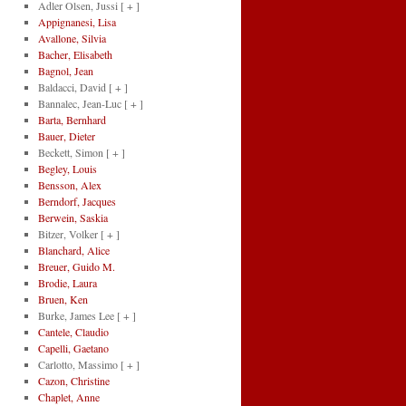
Adler Olsen, Jussi
[ + ]
Appignanesi, Lisa
Avallone, Silvia
Bacher, Elisabeth
Bagnol, Jean
Baldacci, David
[ + ]
Bannalec, Jean-Luc
[ + ]
Barta, Bernhard
Bauer, Dieter
Beckett, Simon
[ + ]
Begley, Louis
Bensson, Alex
Berndorf, Jacques
Berwein, Saskia
Bitzer, Volker
[ + ]
Blanchard, Alice
Breuer, Guido M.
Brodie, Laura
Bruen, Ken
Burke, James Lee
[ + ]
Cantele, Claudio
Capelli, Gaetano
Carlotto, Massimo
[ + ]
Cazon, Christine
Chaplet, Anne