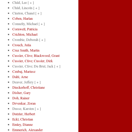
Child, Lee
[ + ]
Child, Lincoln
[ + ]
Cleeton, Chanel
[ + ]
Coben, Harlan
Connelly, Michael
[ + ]
Cornwell, Patricia
Crichton, Michael
Crombie, Deborah
[ + ]
Crouch, Julia
Cruz Smith, Martin
Cussler, Clive; Blackwood, Grant
Cussler, Clive; Cussler, Dirk
Cussler, Clive; Du Brul, Jack
[ + ]
Czubaj, Mariusz
Dahl, Arne
Deaver, Jeffery
[ + ]
Dieckerhoff, Christiane
Disher, Gary
Doh, Rainer
Drvenkar, Zoran
Dusse, Karsten
[ + ]
Dutzler, Herbert
Eckl, Christian
Emley, Dianne
Emmerich, Alexander