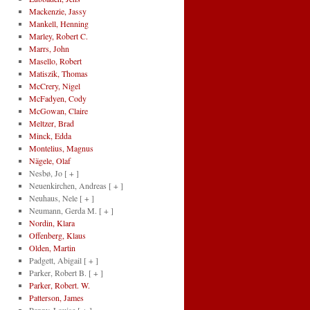
Mackenzie, Jassy
Mankell, Henning
Marley, Robert C.
Marrs, John
Masello, Robert
Matiszik, Thomas
McCrery, Nigel
McFadyen, Cody
McGowan, Claire
Meltzer, Brad
Minck, Edda
Montelius, Magnus
Nägele, Olaf
Nesbø, Jo
[ + ]
Neuenkirchen, Andreas
[ + ]
Neuhaus, Nele
[ + ]
Neumann, Gerda M.
[ + ]
Nordin, Klara
Offenberg, Klaus
Olden, Martin
Padgett, Abigail
[ + ]
Parker, Robert B.
[ + ]
Parker, Robert. W.
Patterson, James