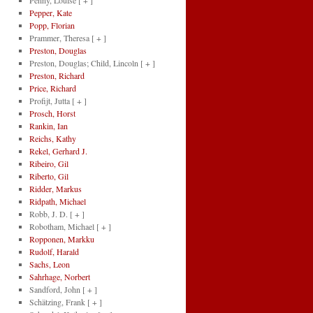
Penny, Louise
[ + ]
Pepper, Kate
Popp, Florian
Prammer, Theresa
[ + ]
Preston, Douglas
Preston, Douglas; Child, Lincoln
[ + ]
Preston, Richard
Price, Richard
Profijt, Jutta
[ + ]
Prosch, Horst
Rankin, Ian
Reichs, Kathy
Rekel, Gerhard J.
Ribeiro, Gil
Riberto, Gil
Ridder, Markus
Ridpath, Michael
Robb, J. D.
[ + ]
Robotham, Michael
[ + ]
Ropponen, Markku
Rudolf, Harald
Sachs, Leon
Sahrhage, Norbert
Sandford, John
[ + ]
Schätzing, Frank
[ + ]