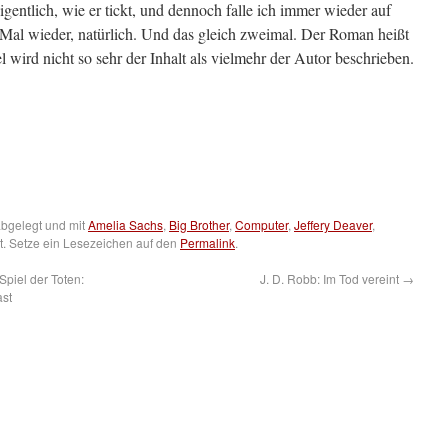
entlich, wie er tickt, und dennoch falle ich immer wieder auf
 Mal wieder, natürlich. Und das gleich zweimal. Der Roman heißt
 wird nicht so sehr der Inhalt als vielmehr der Autor beschrieben.
bgelegt und mit
Amelia Sachs
,
Big Brother
,
Computer
,
Jeffery Deaver
,
t. Setze ein Lesezeichen auf den
Permalink
.
Spiel der Toten:
J. D. Robb: Im Tod vereint
→
ast