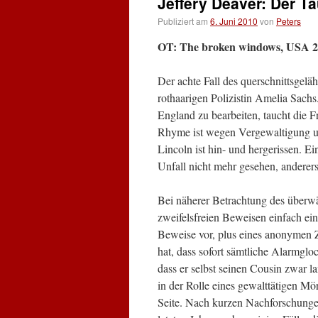
Jeffery Deaver: Der T
Publiziert am
6. Juni 2010
von
Peters
OT: The broken windows, USA 2
Der achte Fall des querschnittsgel
rothaarigen Polizistin Amelia Sachs
England zu bearbeiten, taucht die F
Rhyme ist wegen Vergewaltigung un
Lincoln ist hin- und hergerissen. Ei
Unfall nicht mehr gesehen, anderers
Bei näherer Betrachtung des überwäl
zweifelsfreien Beweisen einfach ein 
Beweise vor, plus eines anonymen Z
hat, dass sofort sämtliche Alarmglo
dass er selbst seinen Cousin zwar l
in der Rolle eines gewalttätigen Mör
Seite. Nach kurzen Nachforschungen 