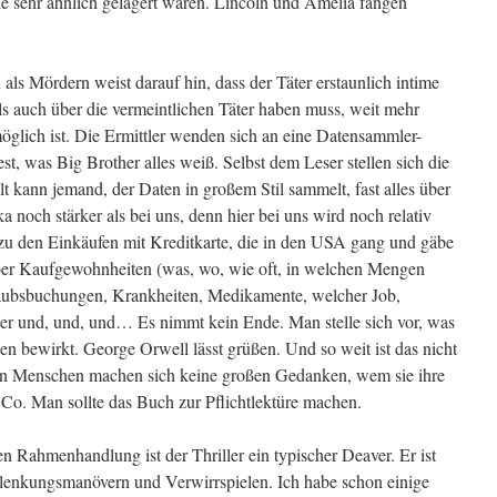
 die sehr ähnlich gelagert waren. Lincoln und Amelia fangen
ls Mördern weist darauf hin, dass der Täter erstaunlich intime
ls auch über die vermeintlichen Täter haben muss, weit mehr
glich ist. Die Ermittler wenden sich an eine Datensammler-
fest, was Big Brother alles weiß. Selbst dem Leser stellen sich die
lt kann jemand, der Daten in großem Stil sammelt, fast alles über
 noch stärker als bei uns, denn hier bei uns wird noch relativ
l zu den Einkäufen mit Kreditkarte, die in den USA gang und gäbe
über Kaufgewohnheiten (was, wo, wie oft, in welchen Mengen
laubsbuchungen, Krankheiten, Medikamente, welcher Job,
r und, und, und… Es nimmt kein Ende. Man stelle sich vor, was
n bewirkt. George Orwell lässt grüßen. Und so weit ist das nicht
sten Menschen machen sich keine großen Gedanken, wem sie ihre
 Co. Man sollte das Buch zur Pflichtlektüre machen.
n Rahmenhandlung ist der Thriller ein typischer Deaver. Er ist
lenkungsmanövern und Verwirrspielen. Ich habe schon einige