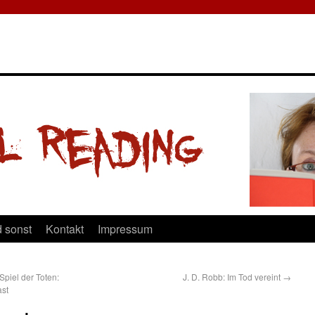
 sonst
Kontakt
Impressum
Spiel der Toten:
J. D. Robb: Im Tod vereint
→
ast