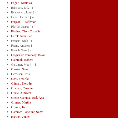
Engels, Matthias
Eriksson, Erik
[ + ]
Evanovich, Janet
[ + ]
Exner, Helmut
[ + ]
Farjeon, J. Jefferson
Fforde, Jasper
[ + ]
Fischer, Claus Cornelius
Fitzek, Sebastian
Francis, Dick
[ + ]
Franz, Andreas
[ + ]
French, Tana
[ + ]
Frogier de Ponlevoy, David
Galbraith, Robert
Gardiner, Meg
[ + ]
Gasson, Sam
Gerritsen, Tess
Gers, Fredrika
Gilman, Dorothy
Graham, Caroline
Gralle, Albrecht
Grebe, Camilla; Träff, Äsa
Grimes, Martha
Grimm, Tom
Hammer, Lotte und Søren
Häring, Volker