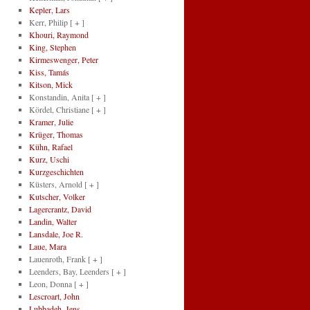
Kepler, Lars
Kerr, Philip
[ + ]
Khouri, Raymond
King, Stephen
Kirmeswenger, Peter
Kiss, Tamás
Kitson, Mick
Konstandin, Anita
[ + ]
Kördel, Christiane
[ + ]
Kramer, Julie
Krüger, Thomas
Kühn, Rafael
Kurz, Uschi
Kurzgeschichten
Küsters, Arnold
[ + ]
Kutscher, Volker
Lagercrantz, David
Landin, Walter
Lansdale, Joe R.
Laue, Mara
Lauenroth, Frank
[ + ]
Leenders, Bay, Leenders
[ + ]
Leon, Donna
[ + ]
Lescroart, John
Lubbadeh, Jens