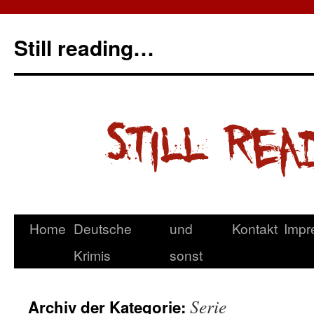
Still reading…
Home
Deutsche
und
Kontakt
Impr
Krimis
sonst
Serie
Archiv der Kategorie: