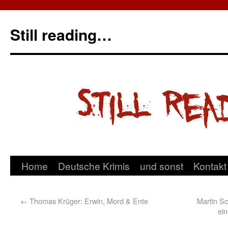
Still reading…
Home
Deutsche Krimis
und sonst
Kontakt
←
Thomas Krüger: Erwin, Mord & Ente
Martin Sc
ei