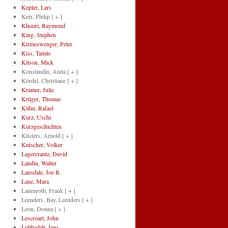
Kepler, Lars
Kerr, Philip
[ + ]
Khouri, Raymond
King, Stephen
Kirmeswenger, Peter
Kiss, Tamás
Kitson, Mick
Konstandin, Anita
[ + ]
Kördel, Christiane
[ + ]
Kramer, Julie
Krüger, Thomas
Kühn, Rafael
Kurz, Uschi
Kurzgeschichten
Küsters, Arnold
[ + ]
Kutscher, Volker
Lagercrantz, David
Landin, Walter
Lansdale, Joe R.
Laue, Mara
Lauenroth, Frank
[ + ]
Leenders, Bay, Leenders
[ + ]
Leon, Donna
[ + ]
Lescroart, John
Lubbadeh, Jens