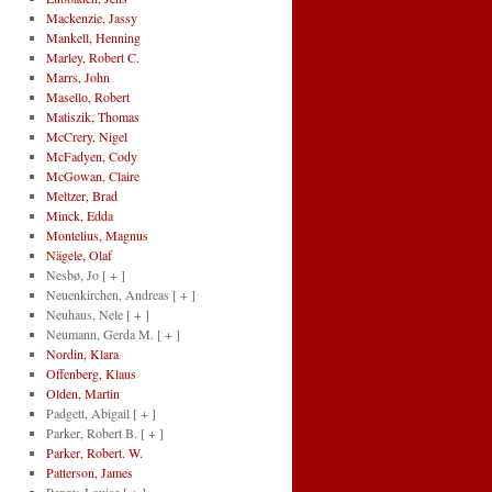
Mackenzie, Jassy
Mankell, Henning
Marley, Robert C.
Marrs, John
Masello, Robert
Matiszik, Thomas
McCrery, Nigel
McFadyen, Cody
McGowan, Claire
Meltzer, Brad
Minck, Edda
Montelius, Magnus
Nägele, Olaf
Nesbø, Jo
[ + ]
Neuenkirchen, Andreas
[ + ]
Neuhaus, Nele
[ + ]
Neumann, Gerda M.
[ + ]
Nordin, Klara
Offenberg, Klaus
Olden, Martin
Padgett, Abigail
[ + ]
Parker, Robert B.
[ + ]
Parker, Robert. W.
Patterson, James