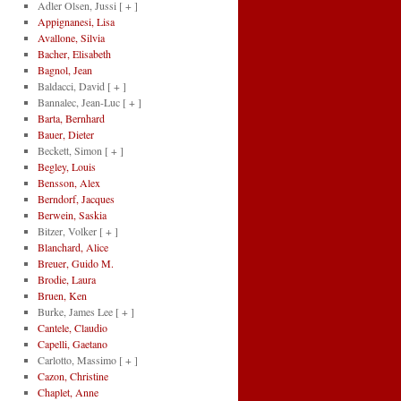
Adler Olsen, Jussi
[ + ]
Appignanesi, Lisa
Avallone, Silvia
Bacher, Elisabeth
Bagnol, Jean
Baldacci, David
[ + ]
Bannalec, Jean-Luc
[ + ]
Barta, Bernhard
Bauer, Dieter
Beckett, Simon
[ + ]
Begley, Louis
Bensson, Alex
Berndorf, Jacques
Berwein, Saskia
Bitzer, Volker
[ + ]
Blanchard, Alice
Breuer, Guido M.
Brodie, Laura
Bruen, Ken
Burke, James Lee
[ + ]
Cantele, Claudio
Capelli, Gaetano
Carlotto, Massimo
[ + ]
Cazon, Christine
Chaplet, Anne