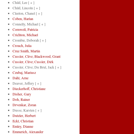
Child, Lee
[ + ]
Child, Lincoln
[ + ]
Cleeton, Chanel
[ + ]
Coben, Harlan
Connelly, Michael
[ + ]
Cornwell, Patricia
Crichton, Michael
Crombie, Deborah
[ + ]
Crouch, Julia
Cruz Smith, Martin
Cussler, Clive; Blackwood, Grant
Cussler, Clive; Cussler, Dirk
Cussler, Clive; Du Brul, Jack
[ + ]
Czubaj, Mariusz
Dahl, Arne
Deaver, Jeffery
[ + ]
Dieckerhoff, Christiane
Disher, Gary
Doh, Rainer
Drvenkar, Zoran
Dusse, Karsten
[ + ]
Dutzler, Herbert
Eckl, Christian
Emley, Dianne
Emmerich, Alexander