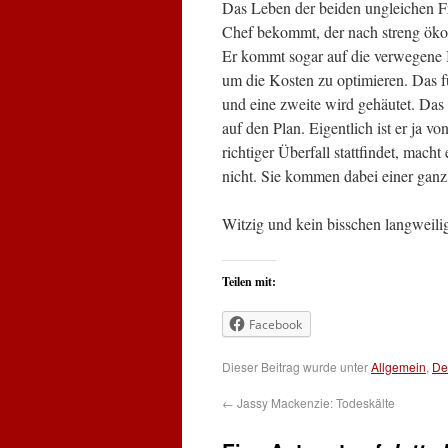
Das Leben der beiden ungleichen 
Chef bekommt, der nach streng öko
Er kommt sogar auf die verwegene I
um die Kosten zu optimieren. Das fü
und eine zweite wird gehäutet. Das 
auf den Plan. Eigentlich ist er ja v
richtiger Überfall stattfindet, mach
nicht. Sie kommen dabei einer ganz
Witzig und kein bisschen langweili
Teilen mit:
Facebook
Dieser Beitrag wurde unter
Allgemein
,
De
←
Jassy Mackenzie: Todeskälte