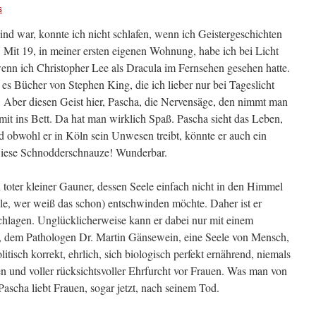
s
ind war, konnte ich nicht schlafen, wenn ich Geistergeschichten
. Mit 19, in meiner ersten eigenen Wohnung, habe ich bei Licht
wenn ich Christopher Lee als Dracula im Fernsehen gesehen hatte.
es Bücher von Stephen King, die ich lieber nur bei Tageslicht
. Aber diesen Geist hier, Pascha, die Nervensäge, den nimmt man
mit ins Bett. Da hat man wirklich Spaß. Pascha sieht das Leben,
nd obwohl er in Köln sein Unwesen treibt, könnte er auch ein
Diese Schnodderschnauze! Wunderbar.
n toter kleiner Gauner, dessen Seele einfach nicht in den Himmel
lle, wer weiß das schon) entschwinden möchte. Daher ist er
chlagen. Unglücklicherweise kann er dabei nur mit einem
 dem Pathologen Dr. Martin Gänsewein, eine Seele von Mensch,
litisch korrekt, ehrlich, sich biologisch perfekt ernährend, niemals
n und voller rücksichtsvoller Ehrfurcht vor Frauen. Was man von
Pascha liebt Frauen, sogar jetzt, nach seinem Tod.