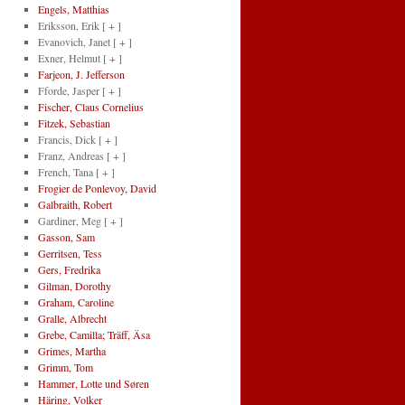
Engels, Matthias
Eriksson, Erik
[ + ]
Evanovich, Janet
[ + ]
Exner, Helmut
[ + ]
Farjeon, J. Jefferson
Fforde, Jasper
[ + ]
Fischer, Claus Cornelius
Fitzek, Sebastian
Francis, Dick
[ + ]
Franz, Andreas
[ + ]
French, Tana
[ + ]
Frogier de Ponlevoy, David
Galbraith, Robert
Gardiner, Meg
[ + ]
Gasson, Sam
Gerritsen, Tess
Gers, Fredrika
Gilman, Dorothy
Graham, Caroline
Gralle, Albrecht
Grebe, Camilla; Träff, Äsa
Grimes, Martha
Grimm, Tom
Hammer, Lotte und Søren
Häring, Volker