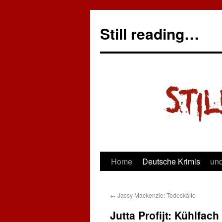
Still reading…
Home
Deutsche Krimis
und
←
Jassy Mackenzie: Todeskälte
Jutta Profijt: Kühlfac