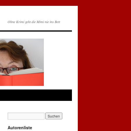
Ohne Krimi geht die Mimi nie ins Bett
Autorenliste