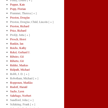
Penny, Louise
[ + ]
Pepper, Kate
Popp, Florian
Prammer, Theresa
[ + ]
Preston, Douglas
Preston, Douglas; Child, Lincoln
[ + ]
Preston, Richard
Price, Richard
Profijt, Jutta
[ + ]
Prosch, Horst
Rankin, Ian
Reichs, Kathy
Rekel, Gerhard J.
Ribeiro, Gil
Riberto, Gil
Ridder, Markus
Ridpath, Michael
Robb, J. D.
[ + ]
Robotham, Michael
[ + ]
Ropponen, Markku
Rudolf, Harald
Sachs, Leon
Sahrhage, Norbert
Sandford, John
[ + ]
Schätzing, Frank
[ + ]