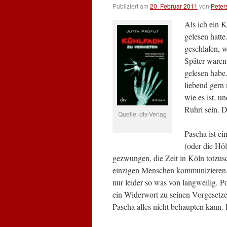
Publiziert am
20. Februar 2011
von
Peter
Als ich ein K
gelesen hatte
geschlafen, 
Später waren 
gelesen habe
liebend gern 
wie es ist, u
Ruhri sein. 
Quelle: dtv-Verlag
Pascha ist ei
(oder die Hö
gezwungen, die Zeit in Köln totzus
einzigen Menschen kommunizieren,
nur leider so was von langweilig. Po
ein Widerwort zu seinen Vorgesetze
Pascha alles nicht behaupten kann. 