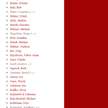
Harms, Florian
Hart, Rob
Hartz, Cornelius
[ + ]
Hefner, Ulrich
Heitz, Markus
Herold, Erasmus
Hetzner, Michael
Higashino, Keigo
[ + ]
Holt, Jonathan
Hundt, Martina
Hüttner, Andreas
Iles, Greg
Ingolfsson, Viktor Arnar
Izner, Claude
Jacob, Katrin
[ + ]
Jagusch, Rudi
Jaumann, Bernd
[ + ]
Jensen, Liz
Joens, Nicole
Johansen, Iris
Kaffke, Silvia
Kallentoft & Lutteman
Katz Krefeld, Michael
Kellerman, Faye
Kellerman, Jonathan
[ + ]