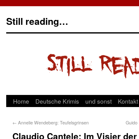
Still reading…
Home
Deutsche Krimis
und sonst
Kontakt
←
Annelie Wendeberg: Teufelsgrinsen
Guido 
Claudio Cantele: Im Visier de