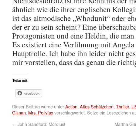
Nichtsdestotrotz ist ihre Kenntnis der 
ähnlich wie die ihrer englischen Kolleg
ist das altmodische „Whodunit“ oder eher
der er zu sein scheint? Eine überschau
Protagonisten und eine Heldin, die man 
Es existiert eine Verfilmung mit Angela
Hauptrolle. Ich habe ihn leider nicht ge
mir vorstellen, dass das genau die richti
Teilen mit:
Facebook
Dieser Beitrag wurde unter
Action
,
Altes Schätzchen
,
Thriller
,
U
Gilman
,
Mrs. Pollyfax
verschlagwortet. Setze ein Lesezeichen a
←
John Sandford: Mordlust
Martha Grim