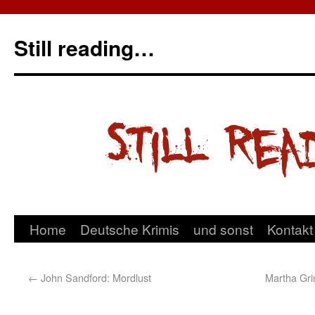
Still reading…
Home
Deutsche Krimis
und sonst
Kontakt
←
John Sandford: Mordlust
Martha Grim