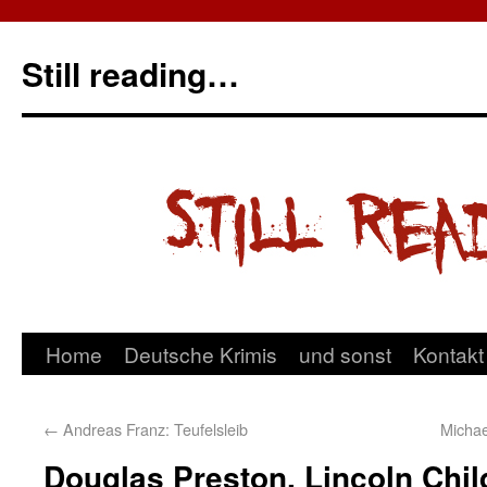
Still reading…
Home
Deutsche Krimis
und sonst
Kontakt
←
Andreas Franz: Teufelsleib
Michae
Douglas Preston, Lincoln Chil