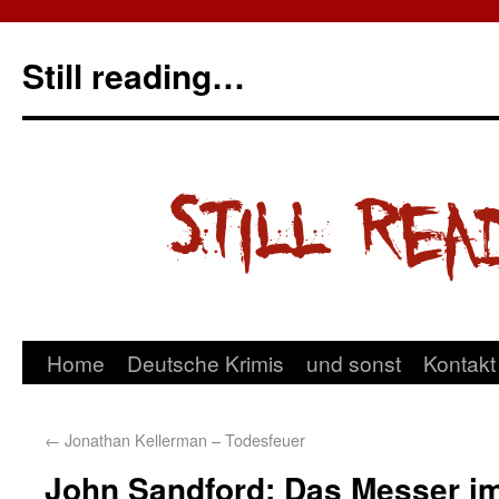
Still reading…
Home
Deutsche Krimis
und sonst
Kontakt
←
Jonathan Kellerman – Todesfeuer
John Sandford: Das Messer i