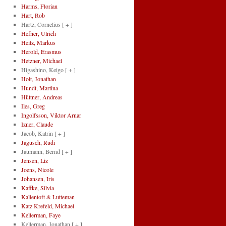
Harms, Florian
Hart, Rob
Hartz, Cornelius
[ + ]
Hefner, Ulrich
Heitz, Markus
Herold, Erasmus
Hetzner, Michael
Higashino, Keigo
[ + ]
Holt, Jonathan
Hundt, Martina
Hüttner, Andreas
Iles, Greg
Ingolfsson, Viktor Arnar
Izner, Claude
Jacob, Katrin
[ + ]
Jagusch, Rudi
Jaumann, Bernd
[ + ]
Jensen, Liz
Joens, Nicole
Johansen, Iris
Kaffke, Silvia
Kallentoft & Lutteman
Katz Krefeld, Michael
Kellerman, Faye
Kellerman, Jonathan
[ + ]