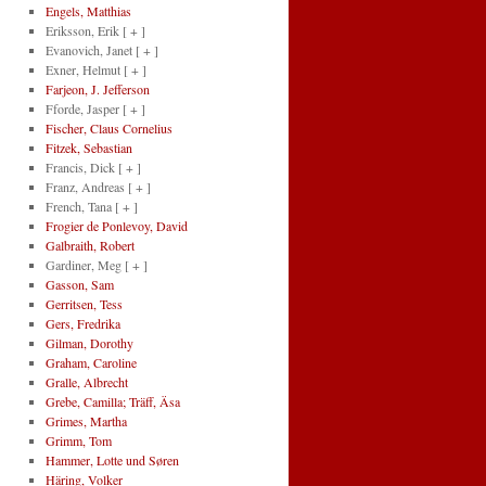
Engels, Matthias
Eriksson, Erik
[ + ]
Evanovich, Janet
[ + ]
Exner, Helmut
[ + ]
Farjeon, J. Jefferson
Fforde, Jasper
[ + ]
Fischer, Claus Cornelius
Fitzek, Sebastian
Francis, Dick
[ + ]
Franz, Andreas
[ + ]
French, Tana
[ + ]
Frogier de Ponlevoy, David
Galbraith, Robert
Gardiner, Meg
[ + ]
Gasson, Sam
Gerritsen, Tess
Gers, Fredrika
Gilman, Dorothy
Graham, Caroline
Gralle, Albrecht
Grebe, Camilla; Träff, Äsa
Grimes, Martha
Grimm, Tom
Hammer, Lotte und Søren
Häring, Volker