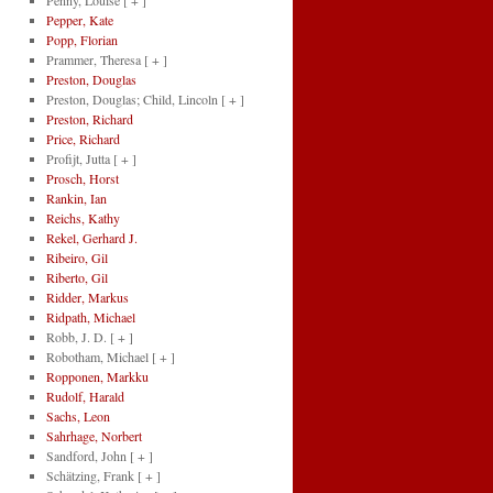
Penny, Louise
[ + ]
Pepper, Kate
Popp, Florian
Prammer, Theresa
[ + ]
Preston, Douglas
Preston, Douglas; Child, Lincoln
[ + ]
Preston, Richard
Price, Richard
Profijt, Jutta
[ + ]
Prosch, Horst
Rankin, Ian
Reichs, Kathy
Rekel, Gerhard J.
Ribeiro, Gil
Riberto, Gil
Ridder, Markus
Ridpath, Michael
Robb, J. D.
[ + ]
Robotham, Michael
[ + ]
Ropponen, Markku
Rudolf, Harald
Sachs, Leon
Sahrhage, Norbert
Sandford, John
[ + ]
Schätzing, Frank
[ + ]