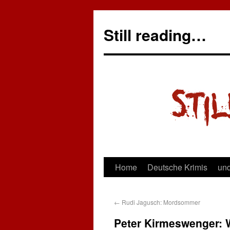
Still reading…
Home
Deutsche Krimis
und
←
Rudi Jagusch: Mordsommer
Peter Kirmeswenger: 