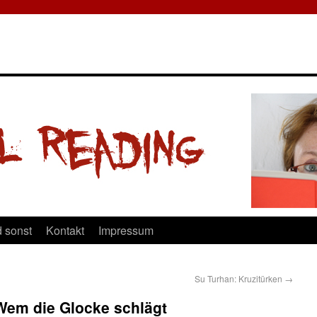
 sonst
Kontakt
Impressum
Su Turhan: Kruzitürken
→
Wem die Glocke schlägt