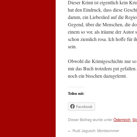
Dieser Krimi ist eigentlich kein Kr
hat den Eindruck, dass diese Gesch
darum, ein Liebeslied auf die Regio
Gegend, über die Menschen, die dor
einem so vor, als träume der Autor
schon ziemlich rosa. Ich hoffe für 
sein.
Obwohl die Krimigeschichte nur so 
mir das Buch trotzdem gut gefallen
noch ein bisschen dazugelernt.
Teilen mit:
Facebook
Dieser Beitrag wurde unter
Österreich
,
Sl
←
Rudi Jagusch: Mordsommer