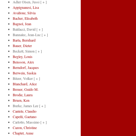
Adler Olsen, Jussi
[ + ]
Appignanesi, Lisa
Avallone, Silvia
Bacher, Elisabeth
Bagnol, Jean
Baldacci, David
[ + ]
Bannalec, Jean-Luc
[ + ]
Barta, Bernhard
Bauer, Dieter
Beckett, Simon
[ + ]
Begley, Louis
Bensson, Alex
Berndorf, Jacques
Berwein, Saskia
Bitzer, Volker
[ + ]
Blanchard, Alice
Breuer, Guido M.
Brodie, Laura
Bruen, Ken
Burke, James Lee
[ + ]
Cantele, Claudio
Capelli, Gaetano
Carlotto, Massimo
[ + ]
Cazon, Christine
Chaplet, Anne