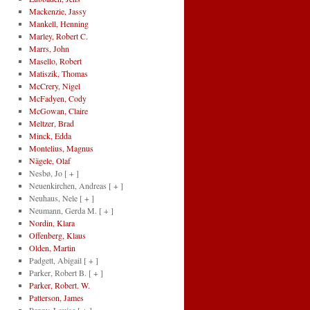
Mackenzie, Jassy
Mankell, Henning
Marley, Robert C.
Marrs, John
Masello, Robert
Matiszik, Thomas
McCrery, Nigel
McFadyen, Cody
McGowan, Claire
Meltzer, Brad
Minck, Edda
Montelius, Magnus
Nägele, Olaf
Nesbø, Jo
[ + ]
Neuenkirchen, Andreas
[ + ]
Neuhaus, Nele
[ + ]
Neumann, Gerda M.
[ + ]
Nordin, Klara
Offenberg, Klaus
Olden, Martin
Padgett, Abigail
[ + ]
Parker, Robert B.
[ + ]
Parker, Robert. W.
Patterson, James