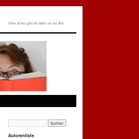
Ohne Krimi geht die Mimi nie ins Bett
Autorenliste