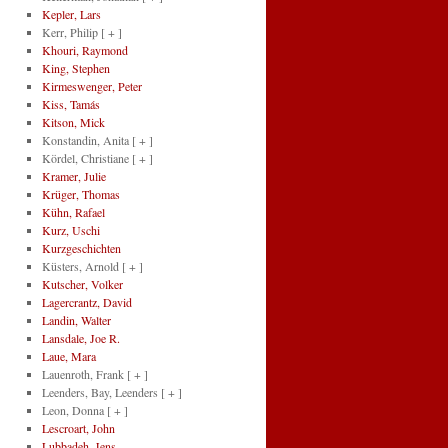
Kepler, Lars
Kerr, Philip
[ + ]
Khouri, Raymond
King, Stephen
Kirmeswenger, Peter
Kiss, Tamás
Kitson, Mick
Konstandin, Anita
[ + ]
Kördel, Christiane
[ + ]
Kramer, Julie
Krüger, Thomas
Kühn, Rafael
Kurz, Uschi
Kurzgeschichten
Küsters, Arnold
[ + ]
Kutscher, Volker
Lagercrantz, David
Landin, Walter
Lansdale, Joe R.
Laue, Mara
Lauenroth, Frank
[ + ]
Leenders, Bay, Leenders
[ + ]
Leon, Donna
[ + ]
Lescroart, John
Lubbadeh, Jens