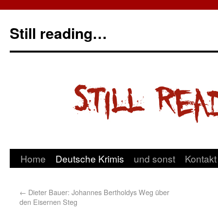
Still reading…
Home
Deutsche Krimis
und sonst
Kontakt
←
Dieter Bauer: Johannes Bertholdys Weg über
den Eisernen Steg