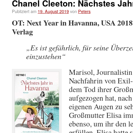
Chanel Cleeton: Nächstes Jah
Publiziert am
19. August 2019
von
Peters
OT: Next Year in Havanna, USA 2018
Verlag
„Es ist gefährlich, für seine Über
einzustehen“
Marisol, Journalisti
Nachfahrin von Exil
dem Tod ihrer Großmu
aufgezogen hat, nac
eigenen Augen zu se
Großmutter Elisa imm
ebenso, um ihr den l
erfüllen. Elisa hatte