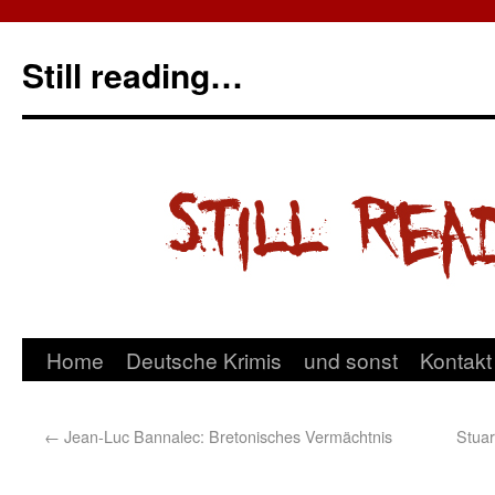
Still reading…
Home
Deutsche Krimis
und sonst
Kontakt
←
Jean-Luc Bannalec: Bretonisches Vermächtnis
Stuar