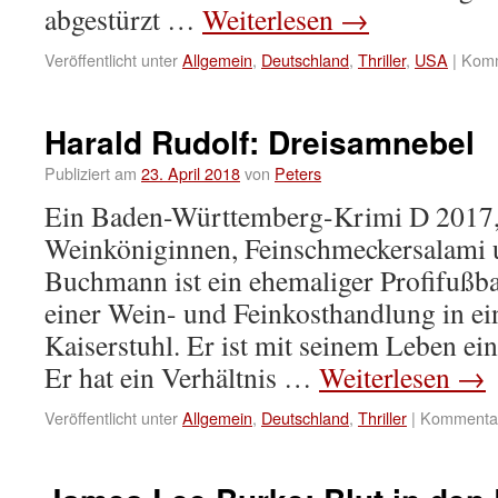
abgestürzt …
Weiterlesen
→
Veröffentlicht unter
Allgemein
,
Deutschland
,
Thriller
,
USA
|
Komm
Harald Rudolf: Dreisamnebel
Publiziert am
23. April 2018
von
Peters
Ein Baden-Württemberg-Krimi D 2017, 
Weinköniginnen, Feinschmeckersalami 
Buchmann ist ein ehemaliger Profifußba
einer Wein- und Feinkosthandlung in e
Kaiserstuhl. Er ist mit seinem Leben ei
Er hat ein Verhältnis …
Weiterlesen
→
Veröffentlicht unter
Allgemein
,
Deutschland
,
Thriller
|
Kommentare