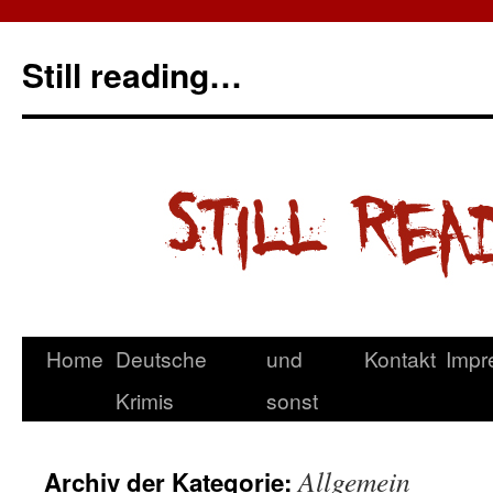
Still reading…
Home
Deutsche
und
Kontakt
Impr
Krimis
sonst
Allgemein
Archiv der Kategorie: