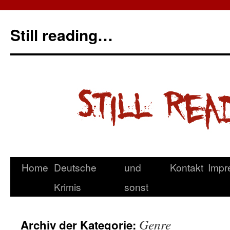
Still reading…
Home
Deutsche
und
Kontakt
Impr
Krimis
sonst
Genre
Archiv der Kategorie: