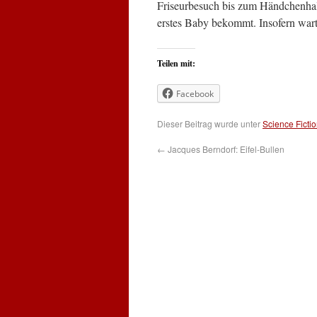
Friseurbesuch bis zum Händchenhalte
erstes Baby bekommt. Insofern wart
Teilen mit:
Facebook
Dieser Beitrag wurde unter
Science Ficti
←
Jacques Berndorf: Eifel-Bullen