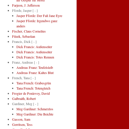
ihr Gespür für Mord
Farjeon, J. Jefferson
Fforde, Jasper
[ - ]
Jasper Fforde: Der Fall Jane Eyre
Jasper Fforde: Irgendwo ganz
anders
Fischer, Claus Cornelius
Fitzek, Sebastian
Francis, Dick
[ - ]
Dick Francis: Außenseiter
Dick Francis: Außenseiter
Dick Francis: Totes Rennen
Franz, Andreas
[ - ]
Andreas Franz: Teufelsleib
Andreas Franz: Kaltes Blut
French, Tana
[ - ]
Tana French: Grabesgrün
Tana French: Totengleich
Frogier de Ponlevoy, David
Galbraith, Robert
Gardiner, Meg
[ - ]
Meg Gardiner: Schmerzlos
Meg Gardiner: Die Beichte
Gasson, Sam
Gerritsen, Tess