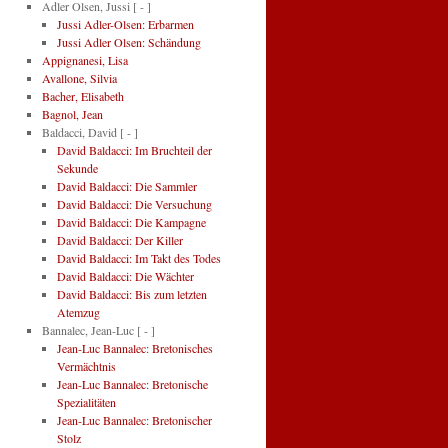
Adler Olsen, Jussi
[ - ]
Jussi Adler-Olsen: Erbarmen
Jussi Adler Olsen: Schändung
Appignanesi, Lisa
Avallone, Silvia
Bacher, Elisabeth
Bagnol, Jean
Baldacci, David
[ - ]
David Baldacci: Im Bruchteil der
Sekunde
David Baldacci: Die Sammler
David Baldacci: Die Versuchung
David Baldacci: Die Kampagne
David Baldacci: Der Killer
David Baldacci: Im Takt des Todes
David Baldacci: Die Wächter
David Baldacci: Bis zum letzten
Atemzug
Bannalec, Jean-Luc
[ - ]
Jean-Luc Bannalec: Bretonisches
Vermächtnis
Jean-Luc Bannalec: Bretonische
Spezialitäten
Jean-Luc Bannalec: Bretonischer
Stolz