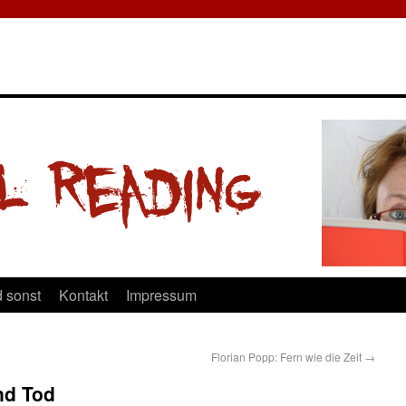
 sonst
Kontakt
Impressum
Florian Popp: Fern wie die Zeit
→
nd Tod