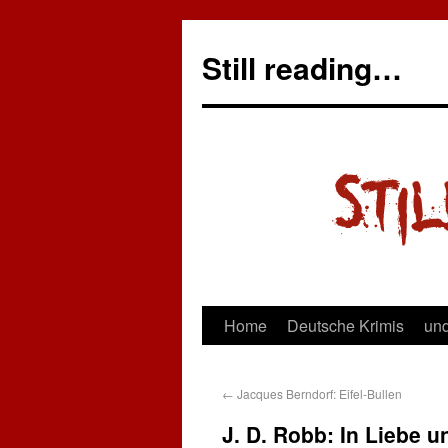
Still reading…
Home
Deutsche Krimis
und
←
Jacques Berndorf: Eifel-Bullen
J. D. Robb: In Liebe u