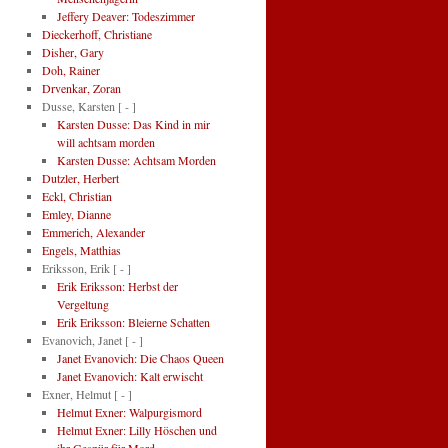
Jeffery Deaver: Todeszimmer
Dieckerhoff, Christiane
Disher, Gary
Doh, Rainer
Drvenkar, Zoran
Dusse, Karsten
[ - ]
Karsten Dusse: Das Kind in mir
will achtsam morden
Karsten Dusse: Achtsam Morden
Dutzler, Herbert
Eckl, Christian
Emley, Dianne
Emmerich, Alexander
Engels, Matthias
Eriksson, Erik
[ - ]
Erik Eriksson: Herbst der
Vergeltung
Erik Eriksson: Bleierne Schatten
Evanovich, Janet
[ - ]
Janet Evanovich: Die Chaos Queen
Janet Evanovich: Kalt erwischt
Exner, Helmut
[ - ]
Helmut Exner: Walpurgismord
Helmut Exner: Lilly Höschen und