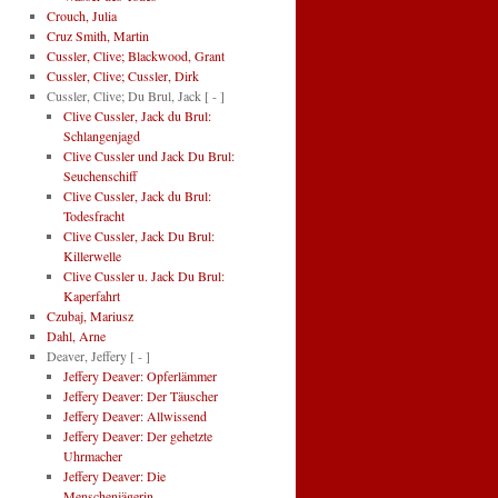
Crouch, Julia
Cruz Smith, Martin
Cussler, Clive; Blackwood, Grant
Cussler, Clive; Cussler, Dirk
Cussler, Clive; Du Brul, Jack
[ - ]
Clive Cussler, Jack du Brul:
Schlangenjagd
Clive Cussler und Jack Du Brul:
Seuchenschiff
Clive Cussler, Jack du Brul:
Todesfracht
Clive Cussler, Jack Du Brul:
Killerwelle
Clive Cussler u. Jack Du Brul:
Kaperfahrt
Czubaj, Mariusz
Dahl, Arne
Deaver, Jeffery
[ - ]
Jeffery Deaver: Opferlämmer
Jeffery Deaver: Der Täuscher
Jeffery Deaver: Allwissend
Jeffery Deaver: Der gehetzte
Uhrmacher
Jeffery Deaver: Die
Menschenjägerin