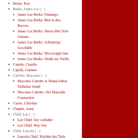
Bruen, Ken
Burke, James Lee
[ - ]
James Lee Burke: Flamingo
James Lee Burke: Blut in den
Bayous
James Lee Burke: Sturm über New
Orleans
James Lee Burke: Schmierige
Geschäfte
James Lee Burke: Mississippi Jam
James Lee Burke: Straße ins Nichts
Cantele, Claudio
Capelli, Gaetano
Carlotto, Massimo
[ - ]
Massimo Carlotto & Mama Sabot:
Tödlicher Staub
Massimo Carlotto: Die Marseille
Connection
Cazon, Christine
Chaplet, Anne
Child, Lee
[ - ]
Lee Child: Der Anhalter
Lee Child: Way Out
Child, Lincoln
[ - ]
Lincoln Child: Wächter der Tiefe