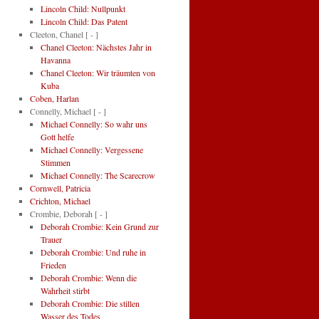
Lincoln Child: Nullpunkt
Lincoln Child: Das Patent
Cleeton, Chanel
[ - ]
Chanel Cleeton: Nächstes Jahr in
Havanna
Chanel Cleeton: Wir träumten von
Kuba
Coben, Harlan
Connelly, Michael
[ - ]
Michael Connelly: So wahr uns
Gott helfe
Michael Connelly: Vergessene
Stimmen
Michael Connelly: The Scarecrow
Cornwell, Patricia
Crichton, Michael
Crombie, Deborah
[ - ]
Deborah Crombie: Kein Grund zur
Trauer
Deborah Crombie: Und ruhe in
Frieden
Deborah Crombie: Wenn die
Wahrheit stirbt
Deborah Crombie: Die stillen
Wasser des Todes