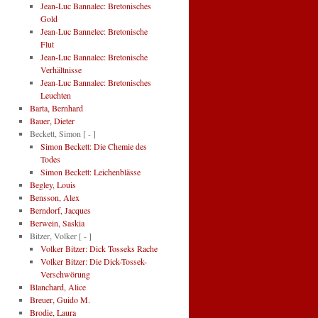
Jean-Luc Bannalec: Bretonisches
Gold
Jean-Luc Bannelec: Bretonische
Flut
Jean-Luc Bannalec: Bretonische
Verhältnisse
Jean-Luc Bannalec: Bretonisches
Leuchten
Barta, Bernhard
Bauer, Dieter
Beckett, Simon
[ - ]
Simon Beckett: Die Chemie des
Todes
Simon Beckett: Leichenblässe
Begley, Louis
Bensson, Alex
Berndorf, Jacques
Berwein, Saskia
Bitzer, Volker
[ - ]
Volker Bitzer: Dick Tosseks Rache
Volker Bitzer: Die Dick-Tossek-
Verschwörung
Blanchard, Alice
Breuer, Guido M.
Brodie, Laura