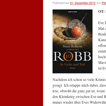
Publiziert am
31. Dezember 2012
von
Pet
OT: 
Eve D
Mal a
Beid
Kanzl
offen
ermit
hochs
Mavis
ist E
Nachdem ich schon so viele Krimis 
gesagt. Ich ertappe mich dabei, da
lese, obwohl die ganz gut ist, wenn
den Kleinkrieg zwischen Eve und B
immer wieder über Eves Widerwille