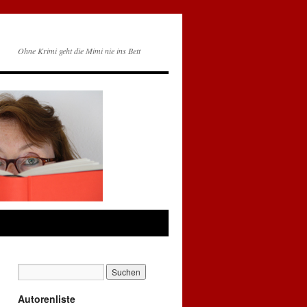
Ohne Krimi geht die Mimi nie ins Bett
Autorenliste