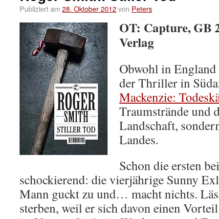
Publiziert am
28. Oktober 2012
von
Peters
OT: Capture, GB 2
Verlag
Obwohl in England ve
der Thriller in Süd
Mackenzie: Todeskä
Traumstrände und d
Landschaft, sondern
Landes.
Schon die ersten be
schockierend: die vierjährige Sunny Exl
Mann guckt zu und… macht nichts. Läss
sterben, weil er sich davon einen Vortei