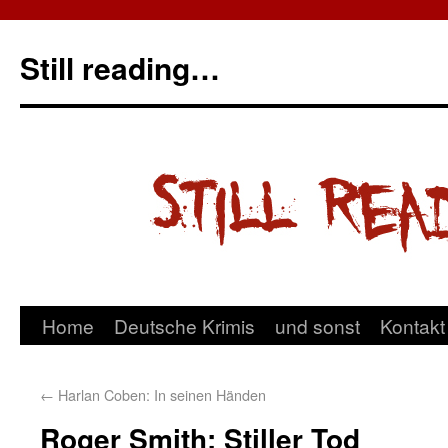
Still reading…
Home
Deutsche Krimis
und sonst
Kontakt
←
Harlan Coben: In seinen Händen
Roger Smith: Stiller Tod