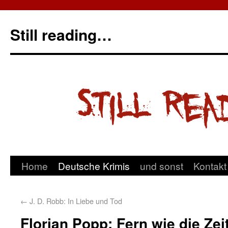
Still reading…
Home
Deutsche Krimis
und sonst
Kontakt
←
J. D. Robb: In Liebe und Tod
Florian Popp: Fern wie die Zei