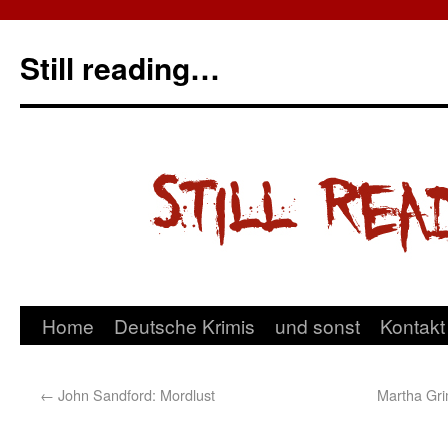
Still reading…
Home
Deutsche Krimis
und sonst
Kontakt
←
John Sandford: Mordlust
Martha Grim