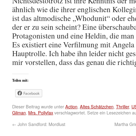
Nichtsdestotrotz ist ihre Kenntnis der 
ähnlich wie die ihrer englischen Kolleg
ist das altmodische „Whodunit“ oder eher
der er zu sein scheint? Eine überschau
Protagonisten und eine Heldin, die man 
Es existiert eine Verfilmung mit Angela
Hauptrolle. Ich habe ihn leider nicht ge
mir vorstellen, dass das genau die richti
Teilen mit:
Facebook
Dieser Beitrag wurde unter
Action
,
Altes Schätzchen
,
Thriller
,
U
Gilman
,
Mrs. Pollyfax
verschlagwortet. Setze ein Lesezeichen a
←
John Sandford: Mordlust
Martha Grim