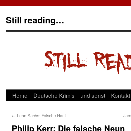
Still reading…
Home
Deutsche Krimis
und sonst
Kontakt
←
Leon Sachs: Falsche Haut
Jam
Philip Kerr: Die falsche Neun