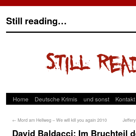
Still reading…
Home
Deutsche Krimis
und sonst
Kontakt
←
Mord am Hellweg – We will kill you again 2010
Jeffer
David Baldacci: Im Bruchteil 